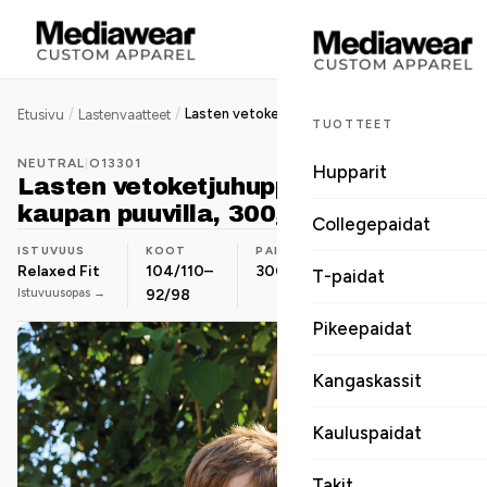
/
/
Lasten vetoketjuhuppari, Reilun kaupan puuvilla, 300g
Etusivu
Lastenvaatteet
TUOTTEET
NEUTRAL
|
O13301
Hupparit
Lasten vetoketjuhuppari, Reilun
kaupan puuvilla, 300g
Collegepaidat
ISTUVUUS
KOOT
PAINO
MATERIAALI
Relaxed Fit
104/110–
300 g
Luomupuuvilla
T-paidat
Istuvuusopas →
92/98
Pikeepaidat
Kangaskassit
Kauluspaidat
Takit