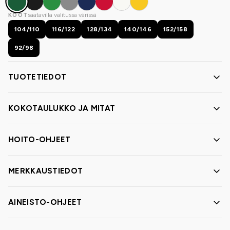
saatavilla valitussa värissä
KOOT
104/110
116/122
128/134
140/146
152/158
92/98
TUOTETIEDOT
KOKOTAULUKKO JA MITAT
HOITO-OHJEET
MERKKAUSTIEDOT
AINEISTO-OHJEET