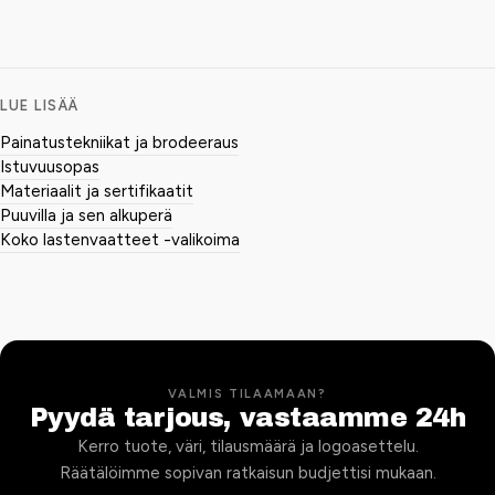
LUE LISÄÄ
Painatustekniikat ja brodeeraus
Istuvuusopas
Materiaalit ja sertifikaatit
Puuvilla ja sen alkuperä
Koko lastenvaatteet -valikoima
VALMIS TILAAMAAN?
Pyydä tarjous, vastaamme 24h
Kerro tuote, väri, tilausmäärä ja logoasettelu.
Räätälöimme sopivan ratkaisun budjettisi mukaan.