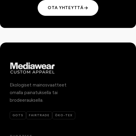
OTA YHTEYTTÄ
Ekologiset mainosvaatteet
omalla painatuksella tai
brodeerauksella.
GOTS
FAIRTRADE
ÖKO-TEX