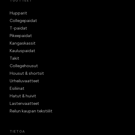
TUOTTEET
Hupparit
Collegepaidat
T-paidat
Pikeepaidat
Kangaskassit
Kauluspaidat
Takit
Collegehousut
Housut & shortsit
Urheiluvaatteet
Esiliinat
Hatut & huivit
Lastenvaatteet
Reilun kaupan tekstiilit
TIETOA