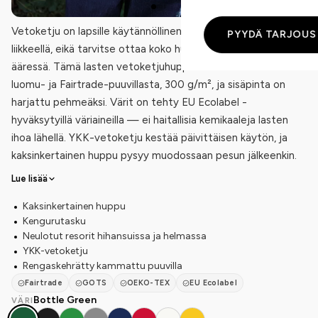
Vetoketju on lapsille käytännöllinen: sen saa auki yhdellä
PYYDÄ TARJOUS
liikkeellä, eikä tarvitse ottaa koko hupparia pois pöydän
ääressä. Tämä lasten vetoketjuhuppari on ommeltu 100 %
luomu- ja Fairtrade-puuvillasta, 300 g/m², ja sisäpinta on
harjattu pehmeäksi. Värit on tehty EU Ecolabel -
hyväksytyillä väriaineilla — ei haitallisia kemikaaleja lasten
ihoa lähellä. YKK-vetoketju kestää päivittäisen käytön, ja
kaksinkertainen huppu pysyy muodossaan pesun jälkeenkin.
Lue lisää
Kaksinkertainen huppu
Kengurutasku
Neulotut resorit hihansuissa ja helmassa
YKK-vetoketju
Rengaskehrätty kammattu puuvilla
Fairtrade
GOTS
OEKO-TEX
EU Ecolabel
Bottle Green
VÄRI