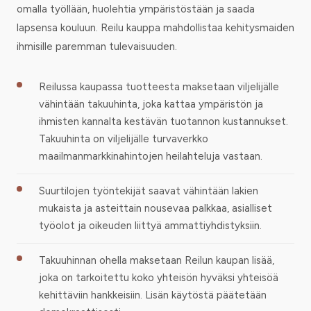
omalla työllään, huolehtia ympäristöstään ja saada
lapsensa kouluun. Reilu kauppa mahdollistaa kehitysmaiden
ihmisille paremman tulevaisuuden.
Reilussa kaupassa tuotteesta maksetaan viljelijälle
vähintään takuuhinta, joka kattaa ympäristön ja
ihmisten kannalta kestävän tuotannon kustannukset.
Takuuhinta on viljelijälle turvaverkko
maailmanmarkkinahintojen heilahteluja vastaan.
Suurtilojen työntekijät saavat vähintään lakien
mukaista ja asteittain nousevaa palkkaa, asialliset
työolot ja oikeuden liittyä ammattiyhdistyksiin.
Takuuhinnan ohella maksetaan Reilun kaupan lisää,
joka on tarkoitettu koko yhteisön hyväksi yhteisöä
kehittäviin hankkeisiin. Lisän käytöstä päätetään