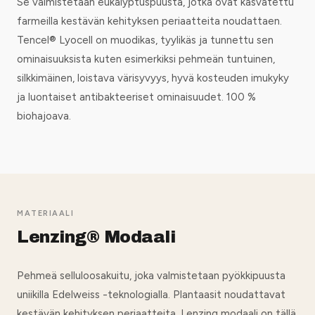
Se valmistetaan eukalyptuspuusta, jotka ovat kasvatettu
farmeilla kestävän kehityksen periaatteita noudattaen.
Tencel® Lyocell on muodikas, tyylikäs ja tunnettu sen
ominaisuuksista kuten esimerkiksi pehmeän tuntuinen,
silkkimäinen, loistava värisyvyys, hyvä kosteuden imukyky
ja luontaiset antibakteeriset ominaisuudet. 100 %
biohajoava.
MATERIAALI
Lenzing® Modaali
Pehmeä selluloosakuitu, joka valmistetaan pyökkipuusta
uniikilla Edelweiss -teknologialla. Plantaasit noudattavat
kestävän kehityksen periaatteita. Lenzing modaali on tällä