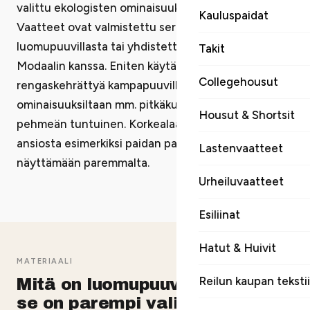
valittu ekologisten ominaisuuksien perusteella.
Kauluspaidat
Vaatteet ovat valmistettu sertifioidusta 100 %
luomupuuvillasta tai yhdistettynä mm. Tencel® ja
Takit
Modaalin kanssa. Eniten käytämme (luomu)
Collegehousut
rengaskehrättyä kampapuuvillaa, joka on
ominaisuuksiltaan mm. pitkäkuituinen, kestävä ja
Housut & Shortsit
pehmeän tuntuinen. Korkealaatuisen puuvillan
ansiosta esimerkiksi paidan painatus saadaan
Lastenvaatteet
näyttämään paremmalta.
Urheiluvaatteet
Esiliinat
Hatut & Huivit
MATERIAALI
Reilun kaupan tekstii
Mitä on luomupuuvilla ja miksi
se on parempi valinta?