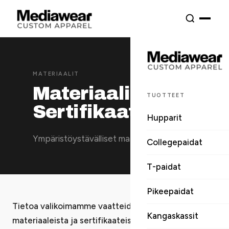
MATERIAALIT
Materiaalit ja
TUOTTEET
Sertifikaatit
Hupparit
Ympäristöystävälliset materiaalit
Collegepaidat
T-paidat
Pikeepaidat
Tietoa valikoimamme vaatteiden / tekstiilien
Kangaskassit
materiaaleista ja sertifikaateista. Materiaalit ovat