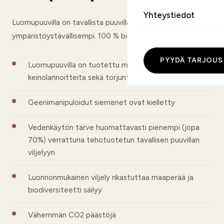
Yhteystiedot
Luomupuuvilla on tavallista puuvillaa huomattavasti
ympäristöystävällisempi. 100 % biohajoava.
PYYDÄ TARJOUS
Luomupuuvilla on tuotettu mm. ilman
keinolannoitteita sekä torjunta-aineita
Geenimanipuloidut siemenet ovat kielletty
Vedenkäytön tarve huomattavasti pienempi (jopa
70%) verrattuna tehotuotetun tavallisen puuvillan
viljelyyn
Luonnonmukainen viljely rikastuttaa maaperää ja
biodiversiteetti säilyy
Vähemmän CO2 päästöjä