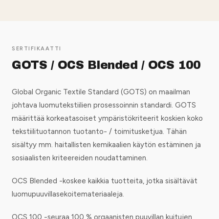
SERTIFIKAATTI
GOTS / OCS Blended / OCS 100
Global Organic Textile Standard (GOTS) on maailman
johtava luomutekstiilien prosessoinnin standardi. GOTS
määrittää korkeatasoiset ympäristökriteerit koskien koko
tekstiilituotannon tuotanto- / toimitusketjua. Tähän
sisältyy mm. haitallisten kemikaalien käytön estäminen ja
sosiaalisten kriteereiden noudattaminen.
OCS Blended -koskee kaikkia tuotteita, jotka sisältävät
luomupuuvillasekoitemateriaaleja.
OCS 100 -seuraa 100 % orgaanisten puuvillan kuitujen,