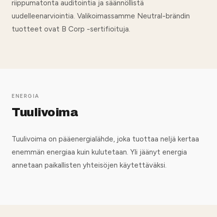
riippumatonta auditointia ja säännöllistä
uudelleenarviointia. Valikoimassamme Neutral-brändin
tuotteet ovat B Corp -sertifioituja.
ENERGIA
Tuulivoima
Tuulivoima on pääenergialähde, joka tuottaa neljä kertaa
enemmän energiaa kuin kulutetaan. Yli jäänyt energia
annetaan paikallisten yhteisöjen käytettäväksi.