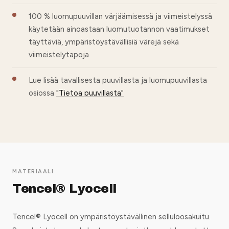
100 % luomupuuvillan värjäämisessä ja viimeistelyssä
käytetään ainoastaan luomutuotannon vaatimukset
täyttäviä, ympäristöystävällisiä värejä sekä
viimeistelytapoja
Lue lisää tavallisesta puuvillasta ja luomupuuvillasta
osiossa
"Tietoa puuvillasta"
MATERIAALI
Tencel® Lyocell
Tencel® Lyocell on ympäristöystävällinen selluloosakuitu.