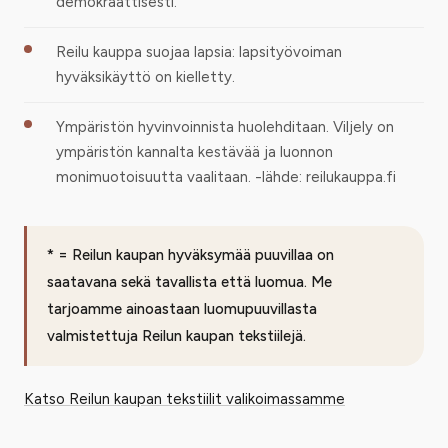
demokraattisesti.
Reilu kauppa suojaa lapsia: lapsityövoiman
hyväksikäyttö on kielletty.
Ympäristön hyvinvoinnista huolehditaan. Viljely on
ympäristön kannalta kestävää ja luonnon
monimuotoisuutta vaalitaan. -lähde: reilukauppa.fi
* = Reilun kaupan hyväksymää puuvillaa on
saatavana sekä tavallista että luomua. Me
tarjoamme ainoastaan luomupuuvillasta
valmistettuja Reilun kaupan tekstiilejä.
Katso Reilun kaupan tekstiilit valikoimassamme