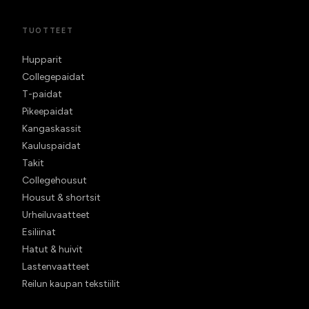
TUOTTEET
Hupparit
Collegepaidat
T-paidat
Pikeepaidat
Kangaskassit
Kauluspaidat
Takit
Collegehousut
Housut & shortsit
Urheiluvaatteet
Esiliinat
Hatut & huivit
Lastenvaatteet
Reilun kaupan tekstiilit