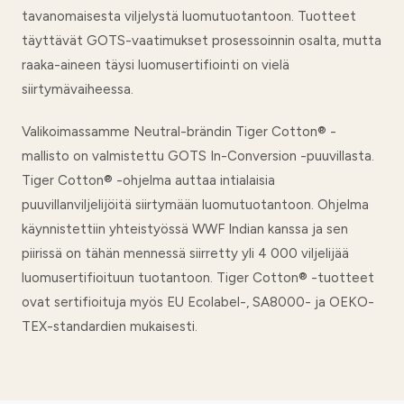
tavanomaisesta viljelystä luomutuotantoon. Tuotteet
täyttävät GOTS-vaatimukset prosessoinnin osalta, mutta
raaka-aineen täysi luomusertifiointi on vielä
siirtymävaiheessa.
Valikoimassamme Neutral-brändin Tiger Cotton® -
mallisto on valmistettu GOTS In-Conversion -puuvillasta.
Tiger Cotton® -ohjelma auttaa intialaisia
puuvillanviljelijöitä siirtymään luomutuotantoon. Ohjelma
käynnistettiin yhteistyössä WWF Indian kanssa ja sen
piirissä on tähän mennessä siirretty yli 4 000 viljelijää
luomusertifioituun tuotantoon. Tiger Cotton® -tuotteet
ovat sertifioituja myös EU Ecolabel-, SA8000- ja OEKO-
TEX-standardien mukaisesti.