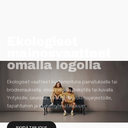
MEDIAWEAR CUSTOM APPAREL
Ekologiset
mainosvaatteet
omalla logolla
Ekologiset vaatteet kustomoituna painatuksella tai
brodeerauksella, omalla logolla, tekstillä tai kuvalla.
Yrityksille, seuroille, kouluille, opiskelijajärjestöille,
tapahtumiin ja muihin ryhmätilauksiin.
PYYDÄ TARJOUS