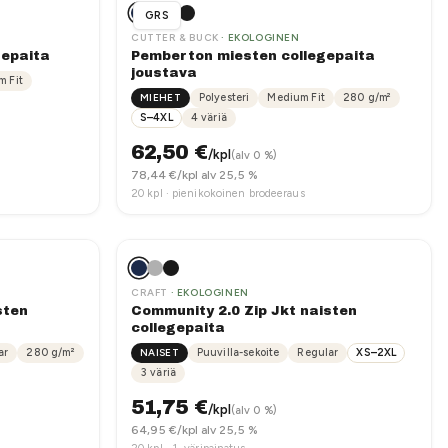
in mukaan.
GRS
CUTTER & BUCK
· EKOLOGINEN
gepaita
Pemberton miesten collegepaita
joustava
 Fit
ainatus. Valitsemme tekniikan logon, tuotteen pinnan ja
MIEHET
Polyesteri
Medium Fit
280
g/m²
S–4XL
4
väriä
62,50
€
/kpl
(alv 0 %)
78,44
€/kpl alv 25,5 %
20
kpl ·
pienikokoinen brodeeraus
CRAFT
· EKOLOGINEN
sten
Community 2.0 Zip Jkt naisten
collegepaita
ar
280
g/m²
NAISET
Puuvilla-sekoite
Regular
XS–2XL
3
väriä
51,75
€
/kpl
(alv 0 %)
64,95
€/kpl alv 25,5 %