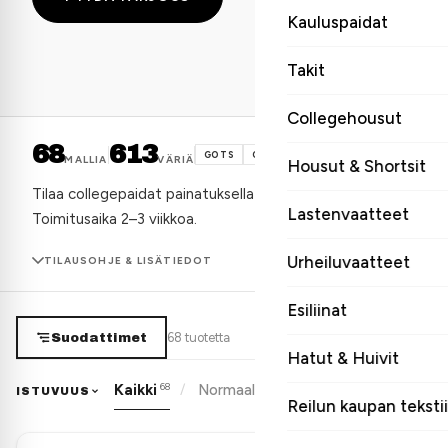
Kauluspaidat
Takit
Collegehousut
68
613
GOTS
OEKO-TEX
GRS
MALLIA
VÄRIÄ
Housut & Shortsit
Tilaa collegepaidat painatuksella tai brodeerauksella alkaen 1
Lastenvaatteet
Toimitusaika 2–3 viikkoa.
Urheiluvaatteet
TILAUSOHJE & LISÄTIEDOT
Hinnat näytetään sekä alv 0 % että alv 25,5 % -versioina. Alv 25,5 % lisätää
Esiliinat
68
tuotetta
Suodattimet
Hatut & Huivit
TILAA NÄIN
Tarjoamme college
68
49
8
Kaikki
Normaali
Oversized
Relax
ISTUVUUS
verrattuna siisti
Valitse tuote ja väri
Reilun kaupan tekstii
1
Pyydä tarjous, lähetä logotiedosto
2
Valikoima kattaa 