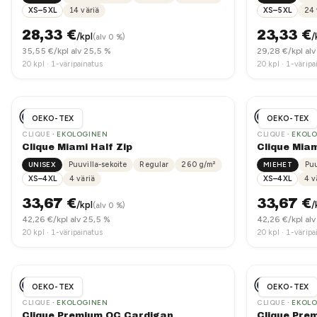
XS–5XL
14
väriä
XS–5XL
24
28,33
€
23,33
€
/kpl
/
(alv 0 %)
35,55
€/kpl alv 25,5 %
29,28
€/kpl alv
20
kpl ·
1-väripainatus
20
kpl ·
1-väripa
OEKO-TEX
OEKO-TEX
CLIQUE
· EKOLOGINEN
CLIQUE
· EKOL
Clique Miami Half Zip
Clique Mia
UNISEX
Puuvilla-sekoite
Regular
260
g/m²
MIEHET
Puu
XS–4XL
4
väriä
XS–4XL
4
v
33,67
€
33,67
€
/kpl
/
(alv 0 %)
42,26
€/kpl alv 25,5 %
42,26
€/kpl alv
20
kpl ·
1-väripainatus
20
kpl ·
1-väripa
OEKO-TEX
OEKO-TEX
CLIQUE
· EKOLOGINEN
CLIQUE
· EKOL
Clique Premium OC Cardigan
Clique Pre