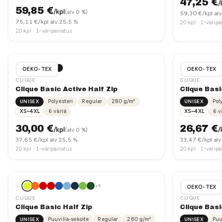
47,25
€
/
59,85
€
/kpl
(alv 0 %)
59,30
€/kpl al
75,11
€/kpl alv 25,5 %
20
kpl ·
1-väripa
20
kpl ·
1-väripainatus
OEKO-TEX
OEKO-TEX
CLIQUE
CLIQUE
Clique Basic Active Half Zip
Clique Bas
UNISEX
Polyesteri
Regular
280
g/m²
UNISEX
Pol
XS–4XL
6
väriä
XS–4XL
6
v
30,00
€
26,67
€
/kpl
/
(alv 0 %)
37,65
€/kpl alv 25,5 %
33,47
€/kpl alv
20
kpl ·
1-väripainatus
20
kpl ·
1-väripa
+
4
OEKO-TEX
CLIQUE
CLIQUE
Clique Basic Half Zip
Clique Bas
UNISEX
Puuvilla-sekoite
Regular
280
g/m²
UNISEX
Puu