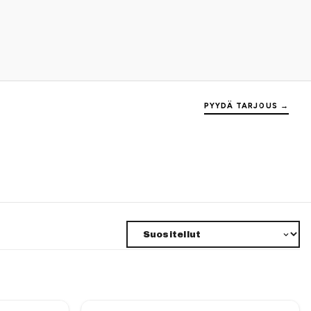
PYYDÄ TARJOUS →
Järjestys
atuksella tai brodeerauksella. Collegepaita on huppariin
kkaukset. Sivulla näkyy vain osa koko mallistosta, joten