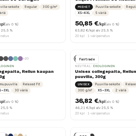
villa-sekoite
Regular
300
g/m²
MIEHET
Puuvilla-sekoite
Regul
äriä
XS–4XL
5
väriä
50,85
€
kpl
/kpl
(alv 0 %)
(alv 0 %)
v 25,5 %
63,82
€/kpl alv 25,5 %
inatus
20
kpl ·
1-väripainatus
+
20
Fairtrade
LOGINEN
NEUTRAL
· EKOLOGINEN
egepaita, Reilun kaupan
Unisex collegepaita, Reilu
00g
puuvilla, 300g
mupuuvilla
Relaxed Fit
UNISEX
Puuvilla-sekoite
Relaxe
S–3XL
30
väriä
300
g/m²
XS–3XL
2
väriä
36,82
€
kpl
/kpl
(alv 0 %)
(alv 0 %)
v 25,5 %
46,21
€/kpl alv 25,5 %
inatus
20
kpl ·
1-väripainatus
+
2