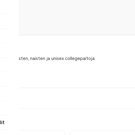
0 kpl. Miesten, naisten ja unisex collegepaitoja.
n hintaan Suomessa tilattaessa.
paidat toteutettuna omalla logolla, tekstillä tai muulla viestillä pain
11
ed
mpi vaihtoehto silloin, kun halutaan rento mutta huoliteltu ilme.
lit
klassiset unisex-mallit, naisten mallit ja trendikkäämmät väljemmät lei