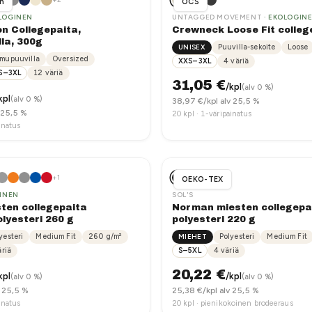
n
OCS
LOGINEN
UNTAGGED MOVEMENT
· EKOLOGIN
on Collegepaita,
Crewneck Loose Fit colleg
la, 300g
UNISEX
Puuvilla-sekoite
Loose
mupuuvilla
Oversized
XXS–3XL
4
väriä
S–3XL
12
väriä
31,05
€
/kpl
(alv 0 %)
kpl
(alv 0 %)
38,97
€/kpl alv 25,5 %
 25,5 %
20
kpl ·
1-väripainatus
inatus
+
1
OEKO-TEX
INEN
SOL'S
sten collegepaita
Norman miesten collegepa
lyesteri 260 g
polyesteri 220 g
yesteri
Medium Fit
260
g/m²
MIEHET
Polyesteri
Medium Fit
riä
S–5XL
4
väriä
20,22
€
kpl
/kpl
(alv 0 %)
(alv 0 %)
v 25,5 %
25,38
€/kpl alv 25,5 %
inatus
20
kpl ·
pienikokoinen brodeeraus