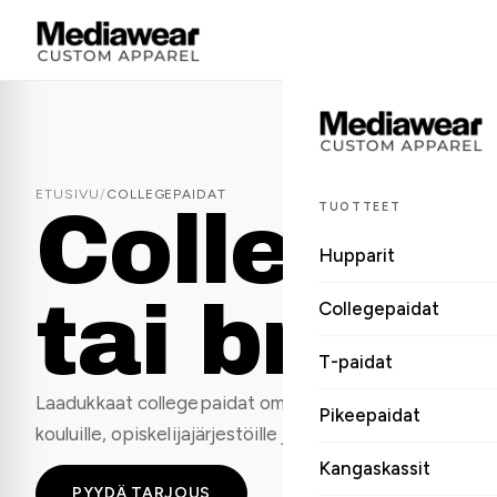
ETUSIVU
/
COLLEGEPAIDAT
Collegep
TUOTTEET
Hupparit
tai brod
Collegepaidat
T-paidat
Laadukkaat collegepaidat omalla logolla yrityksille, seur
Pikeepaidat
kouluille, opiskelijajärjestöille ja tapahtumiin.
Kangaskassit
PYYDÄ TARJOUS