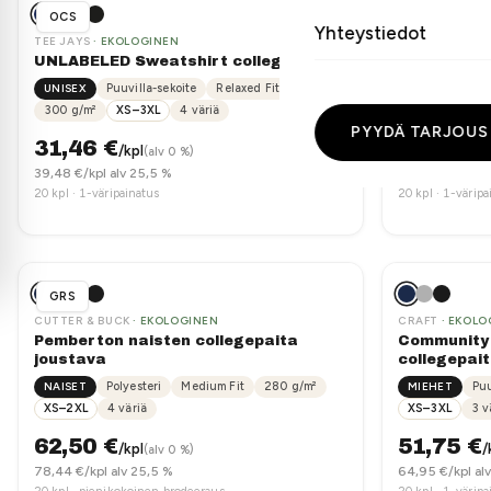
Hyväksy tarjous ja vahvista tilaus
suosittelemme ta
3
OCS
OCS
Yhteystiedot
TEE JAYS
· EKOLOGINEN
NIMBUS
· EKOL
Toimitus 2–3 viikossa koko Suomeen
4
UNLABELED Sweatshirt collegepaita
Georgetown
Painatusmenet
UNISEX
Puuvilla-sekoite
Relaxed Fit
MIEHET
Puu
Collegepaidoille
PYYDÄ TARJOUS
300
g/m²
XS–3XL
4
väriä
360
g/m²
S
tilauserän mukaa
PYYDÄ TARJOUS
31,46
€
42,52
€
/kpl
/
(alv 0 %)
39,48
€/kpl alv 25,5 %
53,36
€/kpl alv
20
kpl ·
1-väripainatus
20
kpl ·
1-väripa
GRS
CUTTER & BUCK
· EKOLOGINEN
CRAFT
· EKOLO
Pemberton naisten collegepaita
Community 
joustava
collegepai
NAISET
Polyesteri
Medium Fit
280
g/m²
MIEHET
Puu
XS–2XL
4
väriä
XS–3XL
3
v
62,50
€
51,75
€
/kpl
/
(alv 0 %)
78,44
€/kpl alv 25,5 %
64,95
€/kpl al