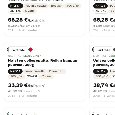
MIEHET
Puuvilla-sekoite
Regular
300
g/m²
NAISET
Puu
XS–4XL
5
väriä
XS–2XL
5
v
65,25
€
65,25
€
/kpl
/
(alv 0 %)
81,89
€/kpl alv 25,5 %
81,89
€/kpl al
20
kpl ·
1-väripainatus
20
kpl ·
1-väripa
Fairtrade
Fairtrade
NEUTRAL
· EKOLOGINEN
NEUTRAL
· EKO
Naisten collegepaita, Reilun kaupan
Unisex coll
puuvilla, 300g
puuvilla, 3
NAISET
Luomupuuvilla
Relaxed Fit
UNISEX
Luo
300
g/m²
XS–2XL
7
väriä
300
g/m²
X
33,39
€
38,74
€
/kpl
/
(alv 0 %)
41,90
€/kpl alv 25,5 %
48,62
€/kpl al
20
kpl ·
1-väripainatus
20
kpl ·
1-väripa