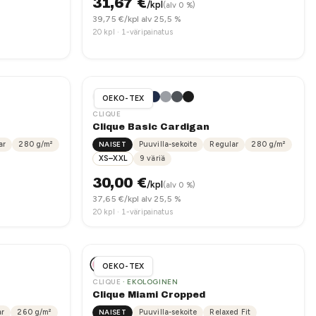
31,67
€
/kpl
(alv 0 %)
39,75
€/kpl alv 25,5 %
20
kpl ·
1-väripainatus
OEKO-TEX
CLIQUE
Clique Basic Cardigan
ar
280
g/m²
NAISET
Puuvilla-sekoite
Regular
280
g/m²
XS–XXL
9
väriä
30,00
€
/kpl
(alv 0 %)
37,65
€/kpl alv 25,5 %
20
kpl ·
1-väripainatus
OEKO-TEX
CLIQUE
· EKOLOGINEN
Clique Miami Cropped
ar
260
g/m²
NAISET
Puuvilla-sekoite
Relaxed Fit