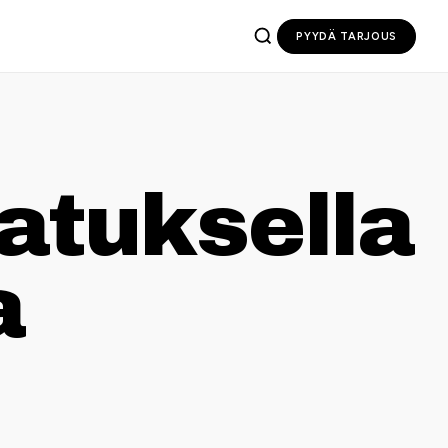
PYYDÄ TARJOUS
atuksella
a