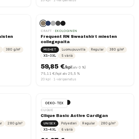
20
kpl ·
1-väripainatus
CRAFT
· EKOLOGINEN
aisten
Frequent RN Sweatshirt miesten
collegepaita
380
g/m²
MIEHET
Luomupuuvilla
Regular
380
g/m²
XS–3XL
5
väriä
59,85
€
/kpl
(alv 0 %)
75,11
€/kpl alv 25,5 %
20
kpl ·
1-väripainatus
OEKO-TEX
CLIQUE
Clique Basic Active Cardigan
ar
280
g/m²
UNISEX
Polyesteri
Regular
280
g/m²
XS–4XL
6
väriä