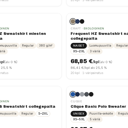
inatus
20
kpl ·
1-väripainatus
GINEN
CRAFT
· EKOLOGINEN
Z Sweatshirt miesten
Frequent HZ Sweatshirt n
ta
collegepaita
omupuuvilla
Regular
380
g/m²
NAISET
Luomupuuvilla
Regular
äriä
XS–2XL
3
väriä
68,85
€
kpl
/kpl
(alv 0 %)
(alv 0 %)
v 25,5 %
86,41
€/kpl alv 25,5 %
inatus
20
kpl ·
1-väripainatus
GINEN
CLIQUE
S Sweatshirt collegepaita
Clique Basic Polo Sweater
mupuuvilla
Regular
S–2XL
UNISEX
Puuvilla-sekoite
Regul
XS–5XL
5
väriä