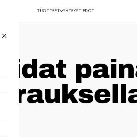
TUOTTEET
YHTEYSTIEDOT
aidat pain
eerauksell
oille,