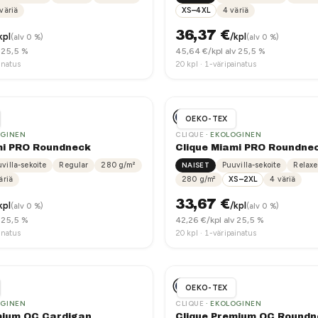
väriä
XS–4XL
4
väriä
36,37
€
kpl
/kpl
(alv 0 %)
(alv 0 %)
 25,5 %
45,64
€/kpl alv 25,5 %
inatus
20
kpl ·
1-väripainatus
OEKO-TEX
OGINEN
CLIQUE
· EKOLOGINEN
mi PRO Roundneck
Clique Miami PRO Roundne
villa-sekoite
Regular
280
g/m²
NAISET
Puuvilla-sekoite
Relaxe
äriä
280
g/m²
XS–2XL
4
väriä
33,67
€
kpl
/kpl
(alv 0 %)
(alv 0 %)
 25,5 %
42,26
€/kpl alv 25,5 %
inatus
20
kpl ·
1-väripainatus
OEKO-TEX
OGINEN
CLIQUE
· EKOLOGINEN
mium OC Cardigan
Clique Premium OC Roundn