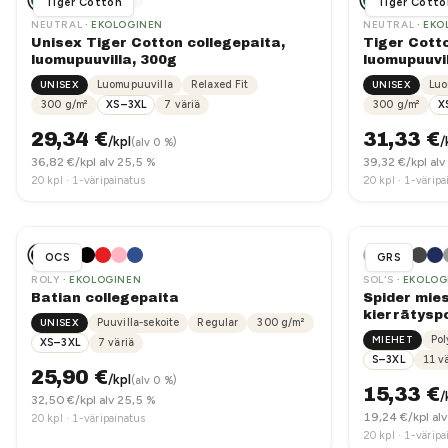
Tiger Cotton
Tiger Cotto
NEUTRAL
· EKOLOGINEN
NEUTRAL
· EKO
Unisex Tiger Cotton collegepaita,
Tiger Cott
luomupuuvilla, 300g
luomupuuvil
UNISEX
Luomupuuvilla
Relaxed Fit
UNISEX
Luo
300
g/m²
XS–3XL
7
väriä
300
g/m²
X
29,34
€
31,33
€
/kpl
/
(alv 0 %)
36,82
€/kpl alv 25,5 %
39,32
€/kpl alv
20
kpl ·
1-väripainatus
20
kpl ·
1-väripa
OCS
GRS
ROLY
· EKOLOGINEN
SOL'S
· EKOLOG
Batian collegepaita
Spider mie
kierrätyspo
UNISEX
Puuvilla-sekoite
Regular
300
g/m²
MIEHET
Pol
XS–3XL
7
väriä
S–3XL
11
vä
25,90
€
/kpl
(alv 0 %)
15,33
€
/
32,50
€/kpl alv 25,5 %
19,24
€/kpl al
20
kpl ·
1-väripainatus
20
kpl ·
1-väripa