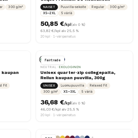
ar
300
g/m²
NAISET
Puuvilla-sekoite
Regular
300
g/m²
XS–2XL
5
väriä
50,85
€
/kpl
(alv 0 %)
63,82
€/kpl alv 25,5 %
20
kpl ·
1-väripainatus
Fairtrade
NEUTRAL
· EKOLOGINEN
n kaupan
Unisex quarter-zip collegepaita,
Reilun kaupan puuvilla, 300g
d Fit
UNISEX
Luomupuuvilla
Relaxed Fit
300
g/m²
XS–3XL
5
väriä
36,68
€
/kpl
(alv 0 %)
46,03
€/kpl alv 25,5 %
20
kpl ·
1-väripainatus
+
5