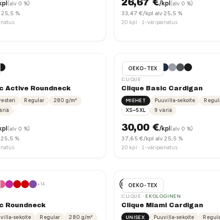
26,67
€
kpl
/kpl
(alv 0 %)
(alv 0 %)
v 25,5 %
33,47
€/kpl alv 25,5 %
inatus
20
kpl ·
1-väripainatus
OEKO-TEX
CLIQUE
ic Active Roundneck
Clique Basic Cardigan
yesteri
Regular
280
g/m²
MIEHET
Puuvilla-sekoite
Regul
äriä
XS–5XL
9
väriä
30,00
€
kpl
/kpl
(alv 0 %)
(alv 0 %)
 25,5 %
37,65
€/kpl alv 25,5 %
inatus
20
kpl ·
1-väripainatus
+
14
OEKO-TEX
CLIQUE
· EKOLOGINEN
ic Roundneck
Clique Miami Cardigan
villa-sekoite
Regular
280
g/m²
UNISEX
Puuvilla-sekoite
Regul