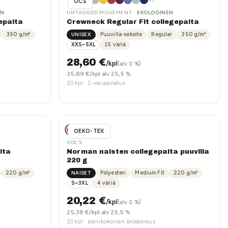
OCS
EN
UNTAGGED MOVEMENT
· EKOLOGINEN
epaita
Crewneck Regular Fit collegepaita
350
g/m²
UNISEX
Puuvilla-sekoite
Regular
350
g/m²
XXS–5XL
15
väriä
28,60
€
/kpl
(alv 0 %)
35,89
€/kpl alv 25,5 %
20
kpl ·
1-väripainatus
OEKO-TEX
SOL'S
ita
Norman naisten collegepaita puuvilla
220 g
220
g/m²
NAISET
Polyesteri
Medium Fit
220
g/m²
S–3XL
4
väriä
20,22
€
/kpl
(alv 0 %)
25,38
€/kpl alv 25,5 %
20
kpl ·
pienikokoinen brodeeraus