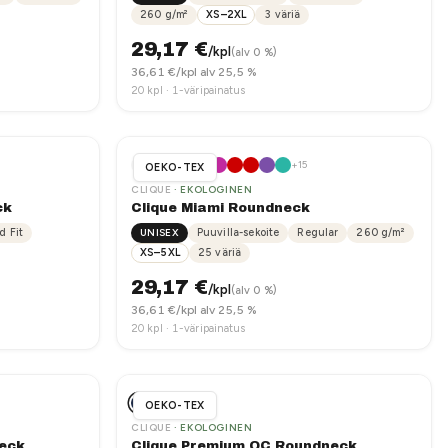
260
g/m²
XS–2XL
3
väriä
29,17
€
/kpl
(alv 0 %)
36,61
€/kpl alv 25,5 %
20
kpl ·
1-väripainatus
+
15
OEKO-TEX
CLIQUE
· EKOLOGINEN
ck
Clique Miami Roundneck
d Fit
UNISEX
Puuvilla-sekoite
Regular
260
g/m²
XS–5XL
25
väriä
29,17
€
/kpl
(alv 0 %)
36,61
€/kpl alv 25,5 %
20
kpl ·
1-väripainatus
OEKO-TEX
CLIQUE
· EKOLOGINEN
eck
Clique Premium OC Roundneck