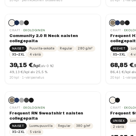
20
kpl ·
pienikokoinen brodeeraus
20
kpl ·
1-väripa
CRAFT
· EKOLOGINEN
CRAFT
· EKOLO
Community 2.0 R Neck naisten
Frequent H
collegepaita
collegepai
NAISET
Puuvilla-sekoite
Regular
280
g/m²
MIEHET
Lu
XS–2XL
4
väriä
XS–3XL
4
v
39,15
€
68,85
€
/kpl
/
(alv 0 %)
49,13
€/kpl alv 25,5 %
86,41
€/kpl al
20
kpl ·
1-väripainatus
20
kpl ·
1-väripa
CRAFT
· EKOLOGINEN
CRAFT
· EKOLO
Frequent RN Sweatshirt naisten
Frequent S
collegepaita
UNISEX
Luo
NAISET
Luomupuuvilla
Regular
380
g/m²
2
väriä
XS–2XL
5
väriä