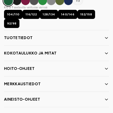
+3
saatavilla valitussa värissä
KOOT
104/110
116/122
128/134
140/146
152/158
92/98
TUOTETIEDOT
KOKOTAULUKKO JA MITAT
HOITO-OHJEET
MERKKAUSTIEDOT
AINEISTO-OHJEET