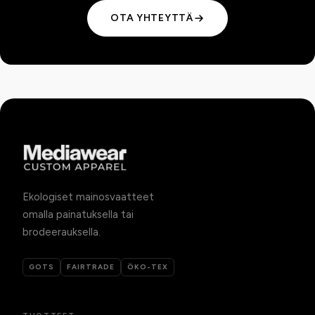
OTA YHTEYTTÄ
Ekologiset mainosvaatteet
omalla painatuksella tai
brodeerauksella.
GOTS
FAIRTRADE
ÖKO-TEX