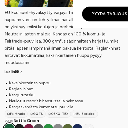
EU Ecolabel -hyväksytty värjäys tarkoittaa, että lasten
PYYDÄ TARJOUS
hupparin värit on tehty ilman haitallisia kemikaaleja — tämä
on yksi syy, miksi koulujen ja perheiden yhteisöt valitsevat
Neutralin lasten malleja. Kangas on 100 % luomu- ja
Fairtrade-puuvillaa, 300 g/m², sisäpinnaltaan harjattu, mikä
pitää lapsen lämpimänä ilman paksua kerrosta. Raglan-hihat
antavat liikkumatilaa, kaksinkertainen huppu pysyy
muodossaan.
Lue lisää
Kaksinkertainen huppu
Raglan-hihat
Kengurutasku
Neulotut resorit hihansuissa ja helmassa
Rengaskehrätty kammattu puuvilla
Fairtrade
GOTS
OEKO-TEX
EU Ecolabel
Bottle Green
VÄRI