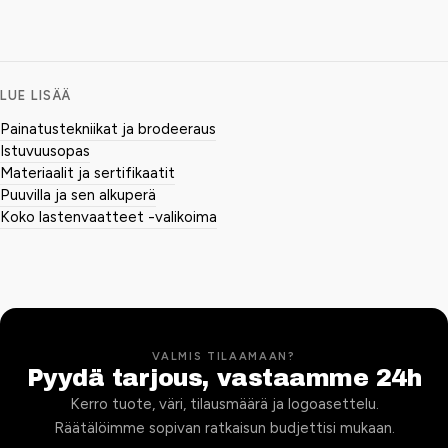
LUE LISÄÄ
Painatustekniikat ja brodeeraus
Istuvuusopas
Materiaalit ja sertifikaatit
Puuvilla ja sen alkuperä
Koko lastenvaatteet -valikoima
VALMIS TILAAMAAN?
Pyydä tarjous, vastaamme 24h
Kerro tuote, väri, tilausmäärä ja logoasettelu.
Räätälöimme sopivan ratkaisun budjettisi mukaan.