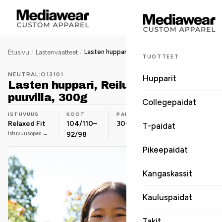
/
/
Lasten huppari, Reilun kaupan puuvilla, 300g
Etusivu
Lastenvaatteet
TUOTTEET
NEUTRAL
|
O13101
Hupparit
Lasten huppari, Reilun kaupan
puuvilla, 300g
Collegepaidat
ISTUVUUS
KOOT
PAINO
MATERIAALI
Relaxed Fit
104/110–
300 g
Luomupuuvilla
T-paidat
Istuvuusopas →
92/98
Pikeepaidat
Kangaskassit
Kauluspaidat
Takit