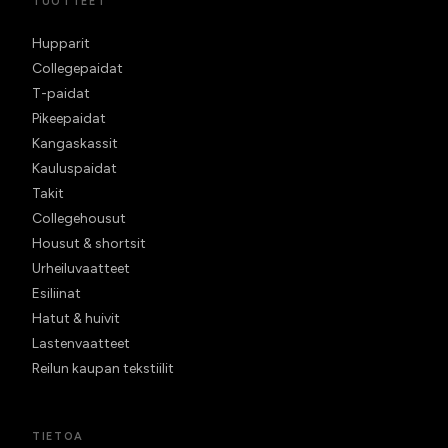
TUOTTEET
Hupparit
Collegepaidat
T-paidat
Pikeepaidat
Kangaskassit
Kauluspaidat
Takit
Collegehousut
Housut & shortsit
Urheiluvaatteet
Esiliinat
Hatut & huivit
Lastenvaatteet
Reilun kaupan tekstiilit
TIETOA