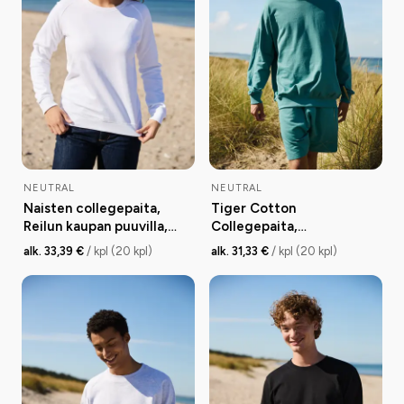
NEUTRAL
NEUTRAL
Naisten collegepaita,
Tiger Cotton
Reilun kaupan puuvilla,
Collegepaita,
300g
luomupuuvilla, 300g
alk. 33,39 €
/ kpl (20 kpl)
alk. 31,33 €
/ kpl (20 kpl)