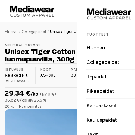
/
/
Unisex Tiger Cotton collegepaita, luomupuuvilla, 300g
Etusivu
Collegepaidat
TUOTTEET
NEUTRAL
|
T63001
Hupparit
Unisex Tiger Cotton collegepaita,
luomupuuvilla, 300g
Collegepaidat
ISTUVUUS
KOOT
PAINO
MATERIAALI
Relaxed Fit
XS–3XL
300 g
Luomupuuvilla
T-paidat
Istuvuusopas →
Pikeepaidat
29,34 €
/kpl
(alv 0 %)
36,82 €/kpl alv 25,5 %
Kangaskassit
20 kpl · 1-väripainatus
Kauluspaidat
Takit