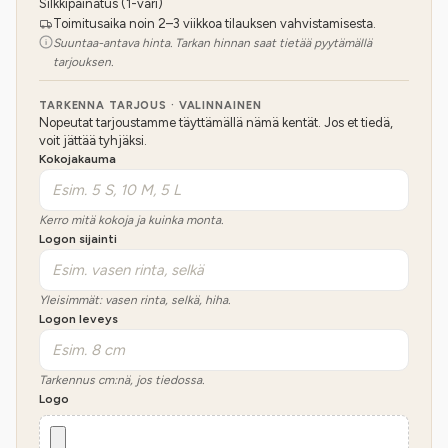
Silkkipainatus (1-väri)
Toimitusaika noin 2–3 viikkoa tilauksen vahvistamisesta.
Suuntaa-antava hinta. Tarkan hinnan saat tietää pyytämällä
tarjouksen.
TARKENNA TARJOUS · VALINNAINEN
Nopeutat tarjoustamme täyttämällä nämä kentät. Jos et tiedä,
voit jättää tyhjäksi.
Kokojakauma
Kerro mitä kokoja ja kuinka monta.
Logon sijainti
Yleisimmät: vasen rinta, selkä, hiha.
Logon leveys
Tarkennus cm:nä, jos tiedossa.
Logo