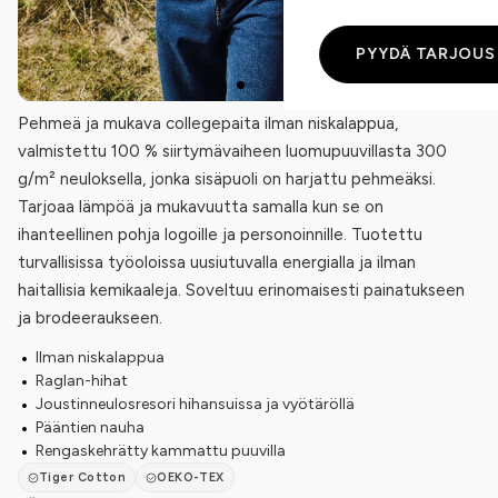
PYYDÄ TARJOUS
Pehmeä ja mukava collegepaita ilman niskalappua,
valmistettu 100 % siirtymävaiheen luomupuuvillasta 300
g/m² neuloksella, jonka sisäpuoli on harjattu pehmeäksi.
Tarjoaa lämpöä ja mukavuutta samalla kun se on
ihanteellinen pohja logoille ja personoinnille. Tuotettu
turvallisissa työoloissa uusiutuvalla energialla ja ilman
haitallisia kemikaaleja. Soveltuu erinomaisesti painatukseen
ja brodeeraukseen.
Ilman niskalappua
Raglan-hihat
Joustinneulosresori hihansuissa ja vyötäröllä
Pääntien nauha
Rengaskehrätty kammattu puuvilla
Tiger Cotton
OEKO-TEX