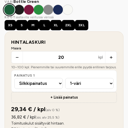
Bottle Green
VÄRI
saatavilla valitussa värissä
KOOT
XS
S
M
L
XL
2XL
3XL
HINTALASKURI
Määrä
kpl
10
–
100
kpl. Pienemmille tai suuremmille erille pyydä erillinen tarjous.
PAINATUS
1
+ Lisää painatus
29,34
€ / kpl
(alv 0 %)
36,82
€ / kpl
(sis. alv 25,5 %)
Toimituskulut sisältyvät hintaan.