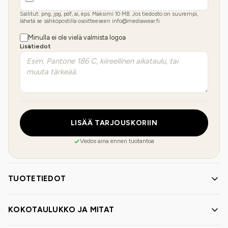
Sallitut: png, jpg, pdf, ai, eps. Maksimi
10
MB.
Jos tiedosto on suurempi,
lähetä se sähköpostilla osoitteeseen info@mediawear.fi
Minulla ei ole vielä valmista logoa
Lisätiedot
LISÄÄ TARJOUSKORIIN
Vedos aina ennen tuotantoa
TUOTETIEDOT
KOKOTAULUKKO JA MITAT