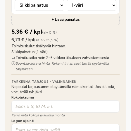
+ Lisää painatus
5,36
€ / kpl
(alv 0 %)
6,73
€ / kpl
(sis. alv 25,5 %)
Toimituskulut sisältyvät hintaan.
Silkkipainatus (1-väri)
Toimitusaika noin 2–3 viikkoa tilauksen vahvistamisesta.
Suuntaa-antava hinta. Tarkan hinnan saat tietää pyytämällä
tarjouksen.
TARKENNA TARJOUS · VALINNAINEN
Nopeutat tarjoustamme täyttämällä nämä kentät. Jos et tiedä,
voit jättää tyhjäksi.
Kokojakauma
Kerro mitä kokoja ja kuinka monta.
Logon sijainti