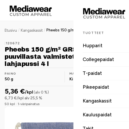
/
/
Pheebs 150 g/m² GRS-kierrätetystä puuvillasta valmistettu iso lahjapussi 4 l
Etusivu
Kangaskassit
TUOTTEET
|
120672
Hupparit
Pheebs 150 g/m² GRS-kierrätetystä
puuvillasta valmistettu iso
Collegepaidat
lahjapussi 4 l
T-paidat
PAINO
MATERIAALI
50 g
Kierrätyspuuvilla
Pikeepaidat
5,36 €
/kpl
(alv 0 %)
6,73 €/kpl alv 25,5 %
Kangaskassit
50 kpl · 1-väripainatus
Kauluspaidat
Takit