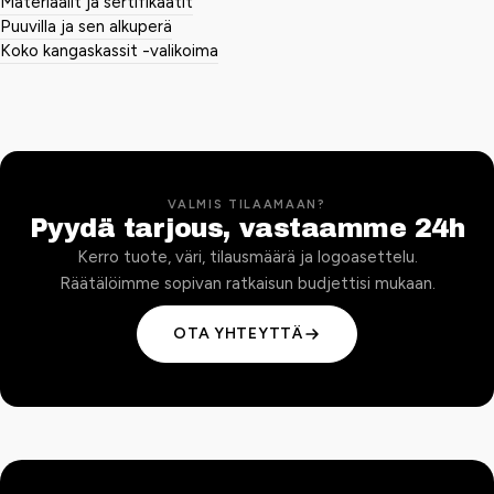
Materiaalit ja sertifikaatit
Puuvilla ja sen alkuperä
Koko kangaskassit -valikoima
VALMIS TILAAMAAN?
Pyydä tarjous, vastaamme 24h
Kerro tuote, väri, tilausmäärä ja logoasettelu.
Räätälöimme sopivan ratkaisun budjettisi mukaan.
OTA YHTEYTTÄ