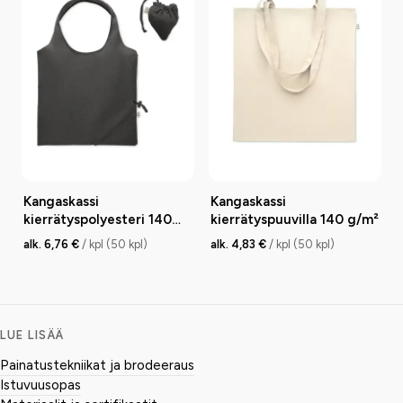
Kangaskassi
Kangaskassi
kierrätyspolyesteri 140
kierrätyspuuvilla 140 g/m²
g/m²
alk. 6,76 €
/ kpl (50 kpl)
alk. 4,83 €
/ kpl (50 kpl)
LUE LISÄÄ
Painatustekniikat ja brodeeraus
Istuvuusopas