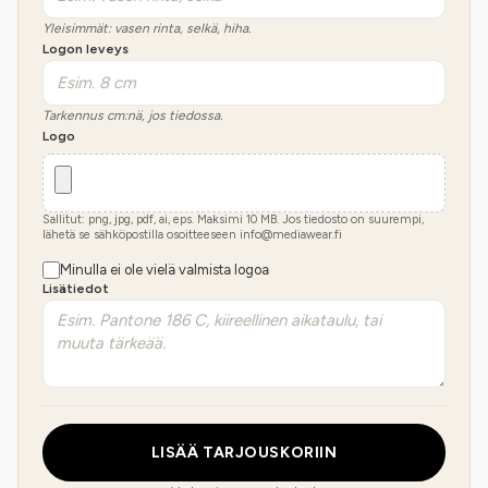
Yleisimmät: vasen rinta, selkä, hiha.
Logon leveys
Tarkennus cm:nä, jos tiedossa.
Logo
Sallitut: png, jpg, pdf, ai, eps. Maksimi
10
MB.
Jos tiedosto on suurempi,
lähetä se sähköpostilla osoitteeseen info@mediawear.fi
Minulla ei ole vielä valmista logoa
Lisätiedot
LISÄÄ TARJOUSKORIIN