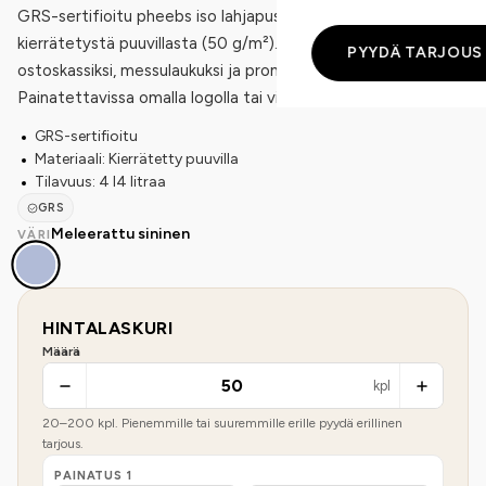
GRS-sertifioitu pheebs iso lahjapussi, valmistettu
kierrätetystä puuvillasta (50 g/m²). Tilavuus 4 litraa. Sopii
PYYDÄ TARJOUS
ostoskassiksi, messulaukuksi ja promootiokäyttöön.
Painatettavissa omalla logolla tai viestillä.
GRS-sertifioitu
Materiaali: Kierrätetty puuvilla
Tilavuus: 4 l4 litraa
GRS
Meleerattu sininen
VÄRI
HINTALASKURI
Määrä
kpl
20
–
200
kpl. Pienemmille tai suuremmille erille pyydä erillinen
tarjous.
PAINATUS
1