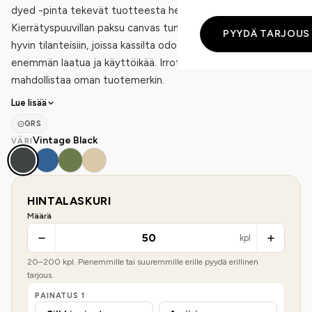
dyed -pinta tekevät tuotteesta heti erottuvan.
Kierrätyspuuvillan paksu canvas tuntuu laadukkaalta ja sopii
PYYDÄ TARJOUS
hyvin tilanteisiin, joissa kassilta odotetaan tavallista
enemmän laatua ja käyttöikää. Irrotettava pesulappu
mahdollistaa oman tuotemerkin.
Lue lisää
GRS
Vintage Black
VÄRI
HINTALASKURI
Määrä
kpl
20
–
200
kpl. Pienemmille tai suuremmille erille pyydä erillinen
tarjous.
PAINATUS
1