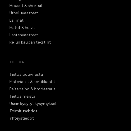
Housut & shortsit
Urheiluvaatteet
Esiliinat
Hatut & huivit
Lastenvaatteet
Reilun kaupan tekstiilit
TIETOA
Tietoa puuvillasta
Materiaalit & sertifikaatit
Paitapaino & brodeeraus
Tietoa meistä
Usein kysytyt kysymykset
Toimitusehdot
Yhteystiedot