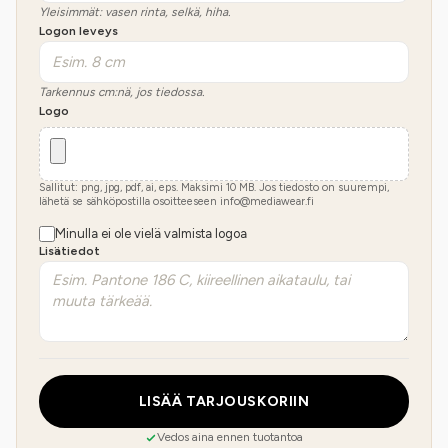
Yleisimmät: vasen rinta, selkä, hiha.
Logon leveys
Tarkennus cm:nä, jos tiedossa.
Logo
Sallitut: png, jpg, pdf, ai, eps. Maksimi
10
MB.
Jos tiedosto on suurempi,
lähetä se sähköpostilla osoitteeseen info@mediawear.fi
Minulla ei ole vielä valmista logoa
Lisätiedot
LISÄÄ TARJOUSKORIIN
Vedos aina ennen tuotantoa