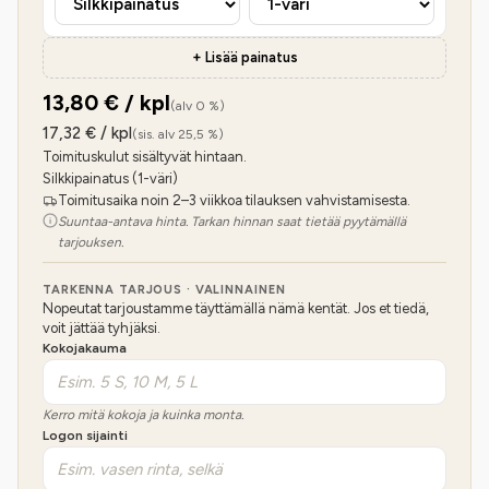
+ Lisää painatus
13,80
€ / kpl
(alv 0 %)
17,32
€ / kpl
(sis. alv 25,5 %)
Toimituskulut sisältyvät hintaan.
Silkkipainatus (1-väri)
Toimitusaika noin 2–3 viikkoa tilauksen vahvistamisesta.
Suuntaa-antava hinta. Tarkan hinnan saat tietää pyytämällä
tarjouksen.
TARKENNA TARJOUS · VALINNAINEN
Nopeutat tarjoustamme täyttämällä nämä kentät. Jos et tiedä,
voit jättää tyhjäksi.
Kokojakauma
Kerro mitä kokoja ja kuinka monta.
Logon sijainti