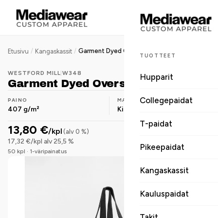
/
/
Garment Dyed Oversized Tote Bag
Etusivu
Kangaskassit
TUOTTEET
WESTFORD MILL
|
W348
Hupparit
Garment Dyed Oversized Tote Bag
Collegepaidat
PAINO
MATERIAALI
407 g/m²
Kierrätyspuuvilla
T-paidat
13,80 €
/kpl
(alv 0 %)
17,32 €/kpl alv 25,5 %
Pikeepaidat
50 kpl · 1-väripainatus
Kangaskassit
Kauluspaidat
Takit