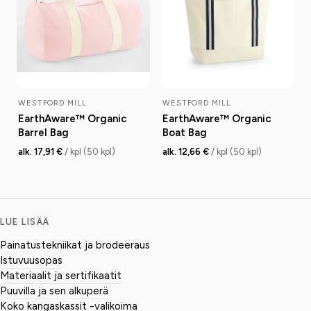
WESTFORD MILL
WESTFORD MILL
EarthAware™ Organic
EarthAware™ Organic
Barrel Bag
Boat Bag
alk. 17,91 €
/ kpl (50 kpl)
alk. 12,66 €
/ kpl (50 kpl)
LUE LISÄÄ
Painatustekniikat ja brodeeraus
Istuvuusopas
Materiaalit ja sertifikaatit
Puuvilla ja sen alkuperä
Koko kangaskassit -valikoima