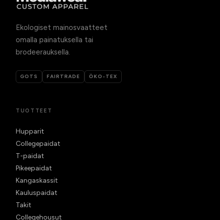
Ekologiset mainosvaatteet
omalla painatuksella tai
brodeerauksella.
GOTS
FAIRTRADE
ÖKO-TEX
TUOTTEET
Hupparit
Collegepaidat
T-paidat
Pikeepaidat
Kangaskassit
Kauluspaidat
Takit
Collegehousut