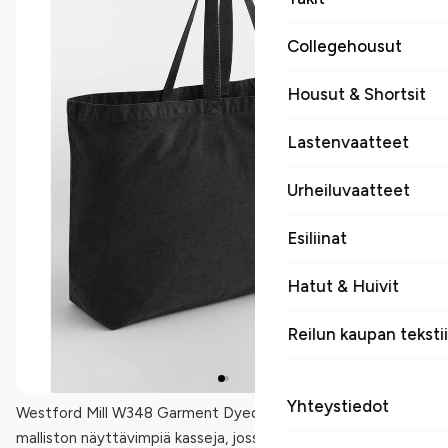
Collegehousut
Housut & Shortsit
Lastenvaatteet
Urheiluvaatteet
Esiliinat
Hatut & Huivit
Reilun kaupan tekstii
Yhteystiedot
Westford Mill W348 Garment Dyed Oversized Tote Bag on
malliston näyttävimpiä kasseja, jossa suuri koko ja garment