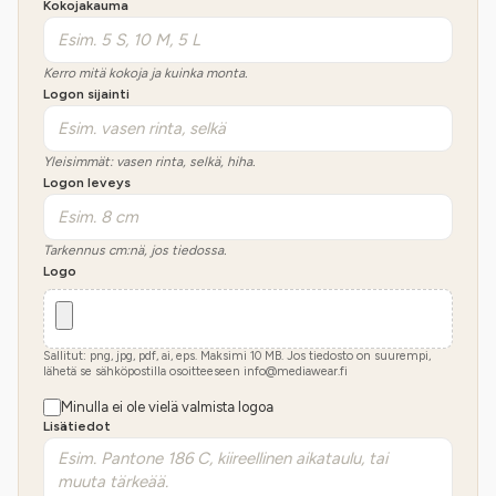
Kokojakauma
Kerro mitä kokoja ja kuinka monta.
Logon sijainti
Yleisimmät: vasen rinta, selkä, hiha.
Logon leveys
Tarkennus cm:nä, jos tiedossa.
Logo
Sallitut: png, jpg, pdf, ai, eps. Maksimi
10
MB.
Jos tiedosto on suurempi,
lähetä se sähköpostilla osoitteeseen info@mediawear.fi
Minulla ei ole vielä valmista logoa
Lisätiedot