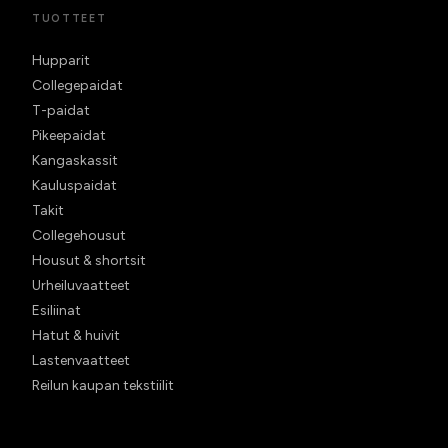
TUOTTEET
Hupparit
Collegepaidat
T-paidat
Pikeepaidat
Kangaskassit
Kauluspaidat
Takit
Collegehousut
Housut & shortsit
Urheiluvaatteet
Esiliinat
Hatut & huivit
Lastenvaatteet
Reilun kaupan tekstiilit