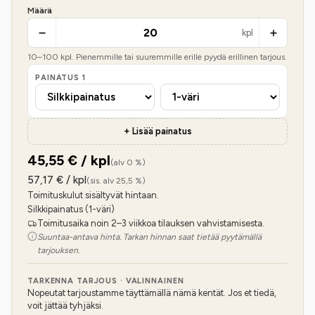
Määrä
kpl
10
–
100
kpl. Pienemmille tai suuremmille erille pyydä erillinen tarjous.
PAINATUS
1
+ Lisää painatus
45,55
€ / kpl
(alv 0 %)
57,17
€ / kpl
(sis. alv 25,5 %)
Toimituskulut sisältyvät hintaan.
Silkkipainatus (1-väri)
Toimitusaika noin 2–3 viikkoa tilauksen vahvistamisesta.
Suuntaa-antava hinta. Tarkan hinnan saat tietää pyytämällä
tarjouksen.
TARKENNA TARJOUS · VALINNAINEN
Nopeutat tarjoustamme täyttämällä nämä kentät. Jos et tiedä,
voit jättää tyhjäksi.