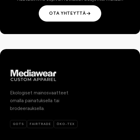
OTA YHTEYTTÄ
Ekologiset mainosvaatteet
omalla painatuksella tai
brodeerauksella.
GOTS
FAIRTRADE
ÖKO-TEX