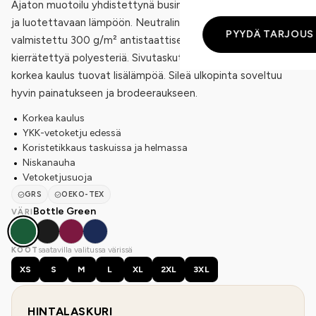
Ajaton muotoilu yhdistettynä business casual -mukavuuteen
ja luotettavaan lämpöön. Neutralin kierrätetty fleece-liivi on
PYYDÄ TARJOUS
valmistettu 300 g/m² antistaattisesta polaarista, 100 %
kierrätettyä polyesteriä. Sivutaskut, tyylikäs koristetikkaus ja
korkea kaulus tuovat lisälämpöä. Sileä ulkopinta soveltuu
hyvin painatukseen ja brodeeraukseen.
Korkea kaulus
YKK-vetoketju edessä
Koristetikkaus taskuissa ja helmassa
Niskanauha
Vetoketjusuoja
GRS
OEKO-TEX
Bottle Green
VÄRI
saatavilla valitussa värissä
KOOT
XS
S
M
L
XL
2XL
3XL
HINTALASKURI