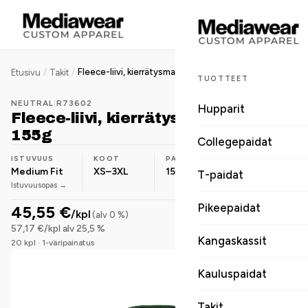
/
/
Fleece-liivi, kierrätysmateriaali, 155g
Etusivu
Takit
TUOTTEET
NEUTRAL
|
R73602
Hupparit
Fleece-liivi, kierrätysmateriaali,
155g
Collegepaidat
ISTUVUUS
KOOT
PAINO
MATERIAALI
Medium Fit
XS–3XL
155 g
Polyesteri
T-paidat
Istuvuusopas →
Pikeepaidat
45,55 €
/kpl
(alv 0 %)
57,17 €/kpl alv 25,5 %
Kangaskassit
20 kpl · 1-väripainatus
Kauluspaidat
Takit