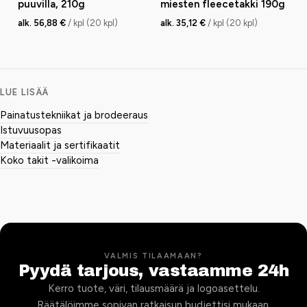
puuvilla, 210g
miesten fleecetakki 190g
alk. 56,88 €
/ kpl (20 kpl)
alk. 35,12 €
/ kpl (20 kpl)
LUE LISÄÄ
Painatustekniikat ja brodeeraus
Istuvuusopas
Materiaalit ja sertifikaatit
Koko takit -valikoima
VALMIS TILAAMAAN?
Pyydä tarjous, vastaamme 24h
Kerro tuote, väri, tilausmäärä ja logoasettelu.
Räätälöimme sopivan ratkaisun budjettisi mukaan.