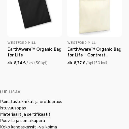
WESTFORD MILL
WESTFORD MILL
EarthAware™ Organic Bag
EarthAware™ Organic Bag
for Life
for Life - Contrast
Handles
alk. 8,74 €
/ kpl (50 kpl)
alk. 8,77 €
/ kpl (50 kpl)
LUE LISÄÄ
Painatustekniikat ja brodeeraus
Istuvuusopas
Materiaalit ja sertifikaatit
Puuvilla ja sen alkuperä
Koko kangaskassit -valikoima