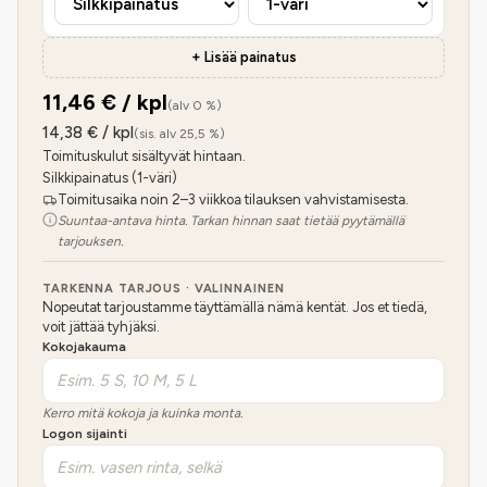
+ Lisää painatus
11,46
€ / kpl
(alv 0 %)
14,38
€ / kpl
(sis. alv 25,5 %)
Toimituskulut sisältyvät hintaan.
Silkkipainatus (1-väri)
Toimitusaika noin 2–3 viikkoa tilauksen vahvistamisesta.
Suuntaa-antava hinta. Tarkan hinnan saat tietää pyytämällä
tarjouksen.
TARKENNA TARJOUS · VALINNAINEN
Nopeutat tarjoustamme täyttämällä nämä kentät. Jos et tiedä,
voit jättää tyhjäksi.
Kokojakauma
Kerro mitä kokoja ja kuinka monta.
Logon sijainti