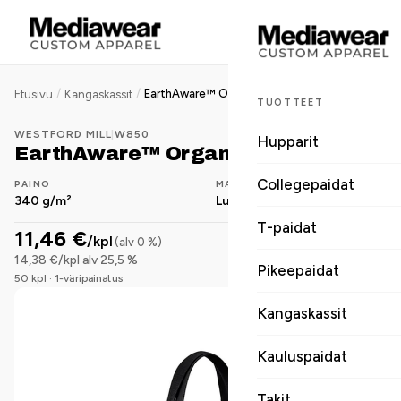
/
/
EarthAware™ Organic Marina Tote
Etusivu
Kangaskassit
TUOTTEET
WESTFORD MILL
|
W850
Hupparit
EarthAware™ Organic Marina Tote
Collegepaidat
PAINO
MATERIAALI
340 g/m²
Luomupuuvilla
T-paidat
11,46 €
/kpl
(alv 0 %)
14,38 €/kpl alv 25,5 %
Pikeepaidat
50 kpl · 1-väripainatus
Kangaskassit
Kauluspaidat
Takit