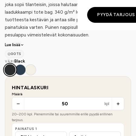
joka sopii tilanteisiin, joissa halutaan tavallista tilavampi ja
laadukkaampi tote bag. 340 g/m² luomucanvas tekee
PYYDÄ TARJOUS
tuotteesta kestävän ja antaa sille premium-henkisen pinnan
painatuksia varten. Puinen nappisulku ja irrotettava
pesulappu viimeistelevät kokonaisuuden.
Lue lisää
GOTS
Black
VÄRI
HINTALASKURI
Määrä
kpl
20
–
200
kpl. Pienemmille tai suuremmille erille pyydä erillinen
tarjous.
PAINATUS
1