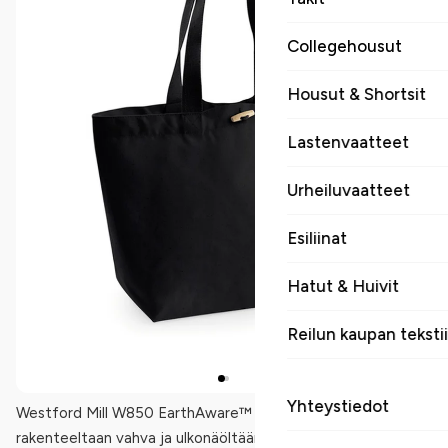
Collegehousut
Housut & Shortsit
Lastenvaatteet
Urheiluvaatteet
Esiliinat
Hatut & Huivit
Reilun kaupan tekstii
Yhteystiedot
Westford Mill W850 EarthAware™ Organic Marina Tote on
rakenteeltaan vahva ja ulkonäöltään huoliteltu kangaskassi,