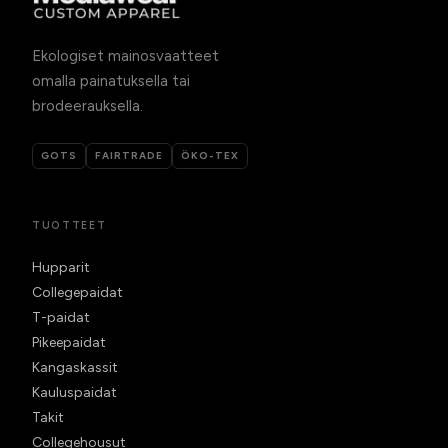
Ekologiset mainosvaatteet
omalla painatuksella tai
brodeerauksella.
GOTS
FAIRTRADE
ÖKO-TEX
TUOTTEET
Hupparit
Collegepaidat
T-paidat
Pikeepaidat
Kangaskassit
Kauluspaidat
Takit
Collegehousut