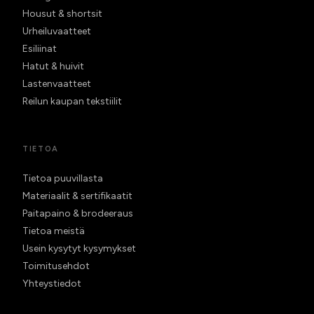
Housut & shortsit
Urheiluvaatteet
Esiliinat
Hatut & huivit
Lastenvaatteet
Reilun kaupan tekstiilit
TIETOA
Tietoa puuvillasta
Materiaalit & sertifikaatit
Paitapaino & brodeeraus
Tietoa meistä
Usein kysytyt kysymykset
Toimitusehdot
Yhteystiedot