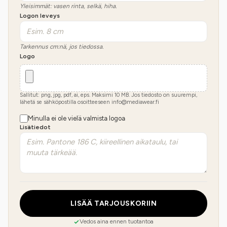
Yleisimmät: vasen rinta, selkä, hiha.
Logon leveys
Tarkennus cm:nä, jos tiedossa.
Logo
Sallitut: png, jpg, pdf, ai, eps. Maksimi
10
MB.
Jos tiedosto on suurempi,
lähetä se sähköpostilla osoitteeseen info@mediawear.fi
Minulla ei ole vielä valmista logoa
Lisätiedot
LISÄÄ TARJOUSKORIIN
Vedos aina ennen tuotantoa