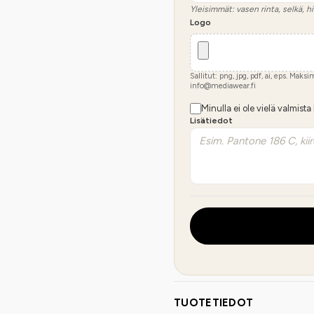
Yleisimmät: vasen rinta, selkä, hi
Logo
Sallitut: png, jpg, pdf, ai, eps. Maks
info@mediawear.fi
Minulla ei ole vielä valmista
Lisätiedot
TUOTETIEDOT