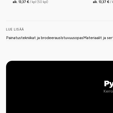
alk. 13,37 €
/ kpl (50 kpl)
alk. 13,37 €
/ 
LUE LISÄÄ
Painatustekniikat ja brodeeraus
Istuvuusopas
Materiaalit ja ser
P
Kerro