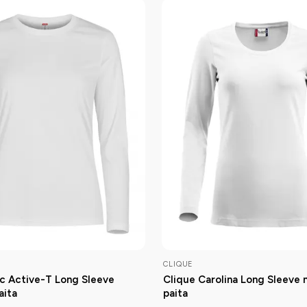
CLIQUE
ic Active-T Long Sleeve
Clique Carolina Long Sleeve n
aita
paita