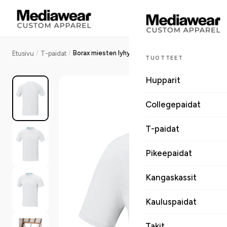
/
/
Borax miesten lyhythihainen GRS-kierrätetty cool fit t-paita
Etusivu
T-paidat
TUOTTEET
Hupparit
Collegepaidat
T-paidat
Pikeepaidat
Kangaskassit
Kauluspaidat
Takit