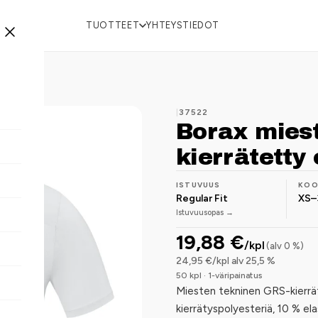
TUOTTEET
YHTEYSTIEDOT
|
37522
Borax miest
kierrätetty 
ISTUVUUS
KO
Regular Fit
XS–
Istuvuusopas →
19,88 €
/kpl
(alv 0 %)
24,95 €/kpl alv 25,5 %
50 kpl · 1-väripainatus
Miesten tekninen GRS-kierrät
kierrätyspolyesteriä, 10 % ela