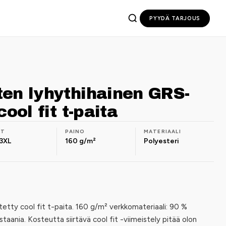
PYYDÄ TARJOUS
en lyhythihainen GRS-
cool fit t-paita
OT
PAINO
MATERIAALI
3XL
160 g/m²
Polyesteri
etty cool fit t-paita. 160 g/m² verkkomateriaali: 90 %
staania. Kosteutta siirtävä cool fit -viimeistely pitää olon