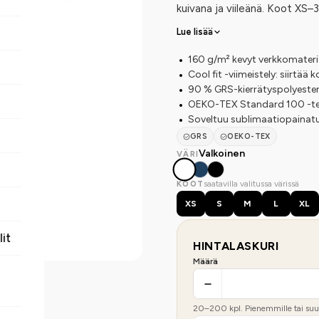
kuivana ja viileänä. Koot XS–3
Lue lisää
160 g/m² kevyt verkkomateri
Cool fit -viimeistely: siirtää
90 % GRS-kierrätyspolyester
OEKO-TEX Standard 100 -te
Soveltuu sublimaatiopainat
GRS
OEKO-TEX
Valkoinen
VÄRI
saatavilla valitussa värissä
KOOT
XS
S
M
L
XL
lit
HINTALASKURI
Määrä
20
–
200
kpl. Pienemmille tai suur