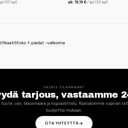
kpl (50 kpl)
alk. 19,19 €
/ kpl (50 kpl)
tifikaatit
Koko t-paidat -valikoima
VALMIS TILAAMAAN?
yydä tarjous, vastaamme 2
 tuote, väri, tilausmäärä ja logoasettelu. Räätälöimme sopivan rat
budjettisi mukaan.
OTA YHTEYTTÄ