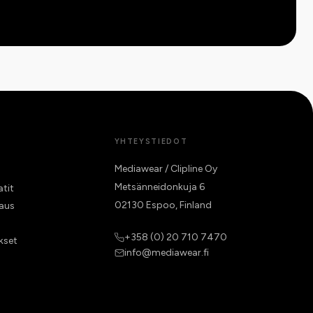
YHTEYSTIEDOT
Mediawear / Clipline Oy
Metsänneidonkuja 6
atit
02130 Espoo, Finland
raus
+358 (0) 20 710 7470
kset
info@mediawear.fi