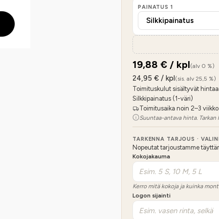
PAINATUS
1
19,88
€ / kpl
(alv 0 %)
24,95
€ / kpl
(sis. alv 25,5 %)
Toimituskulut sisältyvät hintaa
Silkkipainatus (1-väri)
Toimitusaika noin 2–3 viikko
Suuntaa-antava hinta. Tarkan 
TARKENNA TARJOUS · VALI
Nopeutat tarjoustamme täyttämäl
Kokojakauma
Kerro mitä kokoja ja kuinka mont
Logon sijainti