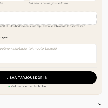
ha.
Tarkennus cm:nä, jos tiedossa.
imi
10
MB.
Jos tiedosto on suurempi, lähetä se sähköpostilla osoitteeseen
 logoa
LISÄÄ TARJOUSKORIIN
Vedos aina ennen tuotantoa