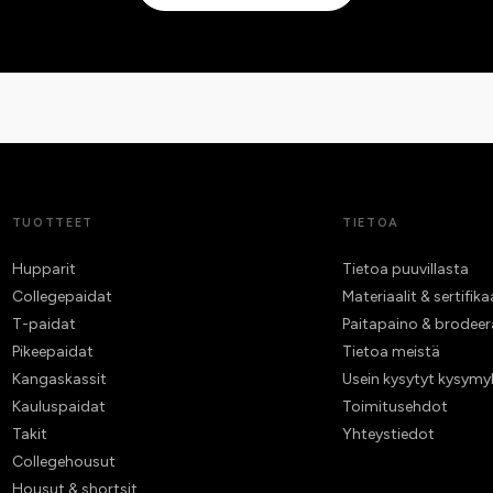
TUOTTEET
TIETOA
Hupparit
Tietoa puuvillasta
Collegepaidat
Materiaalit & sertifika
T-paidat
Paitapaino & brodee
Pikeepaidat
Tietoa meistä
Kangaskassit
Usein kysytyt kysymy
Kauluspaidat
Toimitusehdot
Takit
Yhteystiedot
Collegehousut
Housut & shortsit