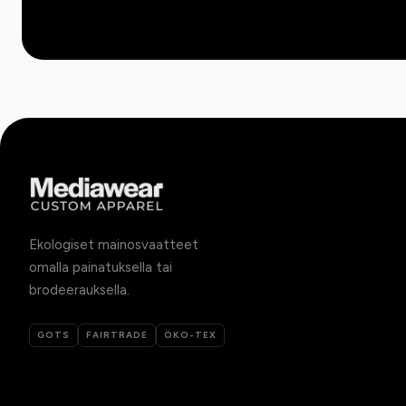
Ekologiset mainosvaatteet
omalla painatuksella tai
brodeerauksella.
GOTS
FAIRTRADE
ÖKO-TEX