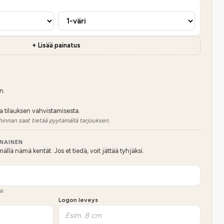
+ Lisää painatus
n.
a tilauksen vahvistamisesta.
hinnan saat tietää pyytämällä tarjouksen.
NNAINEN
lä nämä kentät. Jos et tiedä, voit jättää tyhjäksi.
a.
Logon leveys