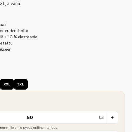
XL, 3 väriä.
aali
 kosteuden iholta
iä + 10 % elastaania
stattu
ukseen
XXL
3XL
kpl
emmille erille pyydä erillinen tarjous.